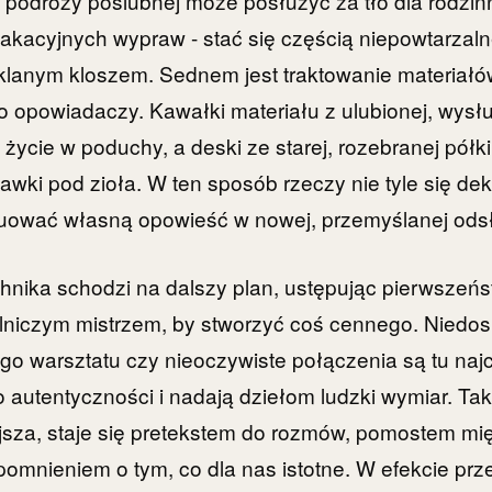
odróży poślubnej może posłużyć za tło dla rodzinnej
akacyjnych wypraw - stać się częścią niepowtarzal
klanym kloszem. Sednem jest traktowanie materiałów
o opowiadaczy. Kawałki materiału z ulubionej, wysłu
ycie w poduchy, a deski ze starej, rozebranej półki 
awki pod zioła. W ten sposób rzeczy nie tyle się dek
uować własną opowieść w nowej, przemyślanej odsł
hnika schodzi na dalszy plan, ustępując pierwszeńst
lniczym mistrzem, by stworzyć coś cennego. Niedos
go warsztatu czy nieoczywiste połączenia są tu naj
 autentyczności i nadają dziełom ludzki wymiar. Tak
jsza, staje się pretekstem do rozmów, pomostem mi
ypomnieniem o tym, co dla nas istotne. W efekcie prz