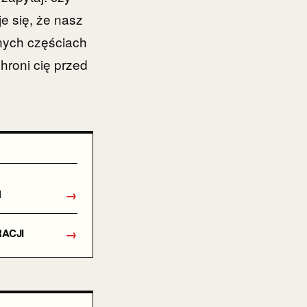
e się, że nasz
anych częściach
hroni cię przed
→
H
→
RACJI