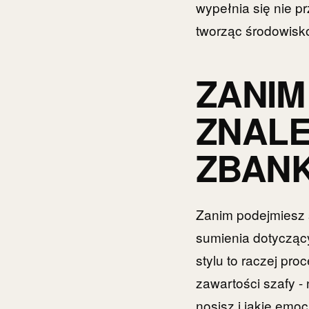
wypełnia się nie p
tworząc środowisko
ZANIM
ZNALE
ZBAN
Zanim podejmiesz 
sumienia dotyczący
stylu to raczej pr
zawartości szafy - 
nosisz i jakie emoc