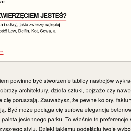
ZIE
 ZWIERZĘCIEM JESTEŚ?
i odkryj, jakie zwierzę najlepiej
ść! Lew, Delfin, Kot, Sowa, a
 →
iem powinno być stworzenie tablicy nastrojów wykra
obrazy architektury, dzieła sztuki, pejzaże czy nawe
e cię poruszają. Zauważysz, że pewne kolory, faktury
ają. Być może pociąga cię surowa elegancja betono
a paleta jesiennego parku. To właśnie te preferencje
zyszłego stylu. Dzięki takiemu podejściu twoje wybo