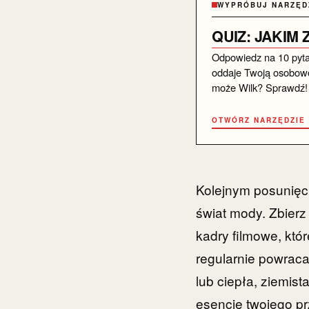
WYPRÓBUJ NARZĘD
QUIZ: JAKIM
Odpowiedz na 10 pytań 
oddaje Twoją osobowo
może Wilk? Sprawdź!
OTWÓRZ NARZĘDZIE
Kolejnym posunięc
świat mody. Zbierz 
kadry filmowe, któr
regularnie powrac
lub ciepła, ziemist
esencję twojego pr