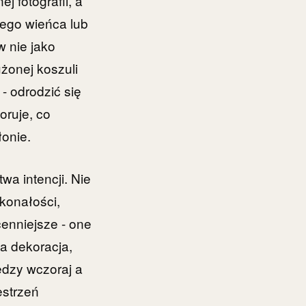
 fotografii, a
nego wieńca lub
 nie jako
żonej koszuli
- odrodzić się
oruje, co
onie.
wa intencji. Nie
konałości,
cenniejsze - one
a dekoracja,
ędzy wczoraj a
estrzeń