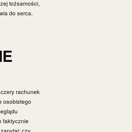
zej tożsamości,
wia do serca.
IE
zczery rachunek
e osobistego
zeglądu
o faktycznie
 zapytaj: czy