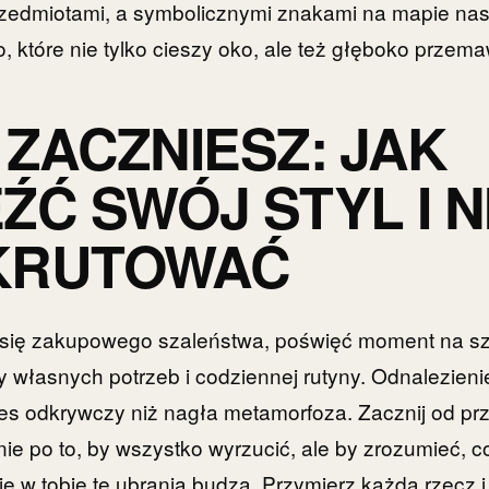
rzedmiotami, a symbolicznymi znakami na mapie nas
, które nie tylko cieszy oko, ale też głęboko przema
 ZACZNIESZ: JAK
ŹĆ SWÓJ STYL I N
KRUTOWAĆ
się zakupowego szaleństwa, poświęć moment na s
 własnych potrzeb i codziennej rutyny. Odnalezieni
oces odkrywczy niż nagła metamorfoza. Zacznij od pr
nie po to, by wszystko wyrzucić, ale by zrozumieć, c
je w tobie te ubrania budzą. Przymierz każdą rzecz i