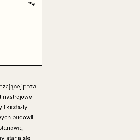
🐾
czającej poza
t nastrojowe
 i kształty
wych budowli
 stanowią
ry staną się