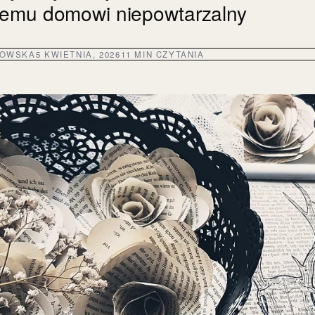
jemu domowi niepowtarzalny
DOWSKA
5 KWIETNIA, 2026
11 MIN CZYTANIA