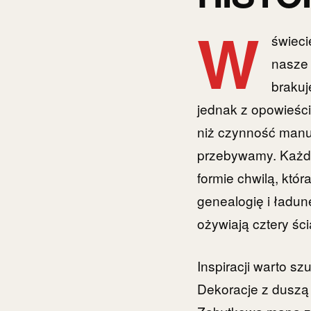
W
świec
nasze 
brakuj
jednak z opowieści
niż czynność manua
przebywamy. Każdy
formie chwilą, któ
genealogię i ładun
ożywiają cztery ści
Inspiracji warto s
Dekoracje z duszą 