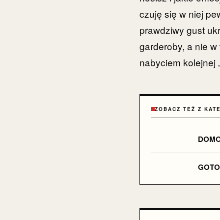
czuję się w niej p
prawdziwy gust ukr
garderoby, a nie w
nabyciem kolejnej „
ZOBACZ TEŻ Z KAT
DOMO
GOTOW