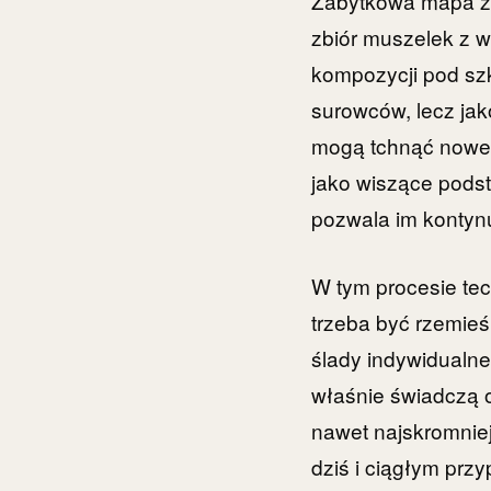
Zabytkowa mapa z p
zbiór muszelek z w
kompozycji pod sz
surowców, lecz jak
mogą tchnąć nowe ż
jako wiszące podst
pozwala im kontyn
W tym procesie tec
trzeba być rzemieś
ślady indywidualne
właśnie świadczą o
nawet najskromnie
dziś i ciągłym prz