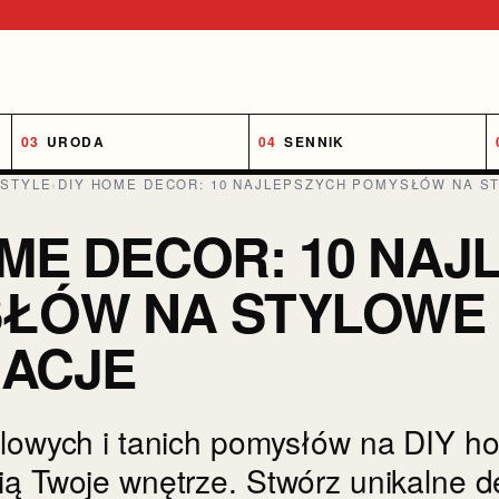
URODA
SENNIK
ESTYLE
›
DIY HOME DECOR: 10 NAJLEPSZYCH POMYSŁÓW NA ST
OME DECOR: 10 NAJ
ŁÓW NA STYLOWE I
ACJE
ylowych i tanich pomysłów na DIY h
ią Twoje wnętrze. Stwórz unikalne d