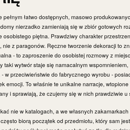
ie pełnym łatwo dostępnych, masowo produkowanyc
domy nierzadko zamieniają się w zbiór gotowych ro
e osobistego piętna. Prawdziwy charakter przestrzen
, nie z paragonów. Ręczne tworzenie dekoracji to zn
lna - to zaproszenie do osobistej rozmowy z miejs
 taki wytwór staje się namacalnym wspomnieniem
ra - w przeciwieństwie do fabrycznego wyrobu - posi
ek emocji. To właśnie te unikalne narracje, wtopion
any i sprawiają, że czujemy się w nich prawdziwie u 
zukać nie w katalogach, a we własnych zakamarkach 
często biorą początek od przedmiotu, który sam jest 