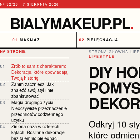
Nº 32/26 · 7 SIERPNIA 2026
BIALYMAKEUP.PL
.
MAKIJAŻ
PIELĘGNACJA
NA STRONIE
STRONA GŁÓWNA
›
LIF
LIFESTYLE
DIY H
01
Zrób to sam z charakterem:
Dekoracje, które opowiadają
Twoją historię
POMYS
02
Zanim zaczniesz: Jak
znaleźć swój styl i nie
DEKOR
zbankrutować
03
Magia drugiego życia:
Nieoczywiste przeznaczenie
przedmiotów codziennego
użytku
Odkryj 10 st
04
Zielona oaza w czterech
które odmien
kątach: Roślinne dekoracje
bez tajemnic pielęgnacji