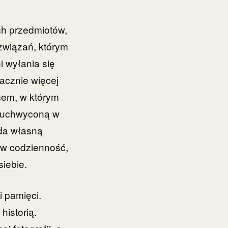
h przedmiotów,
związań, którym
i wyłania się
acznie więcej
cem, w którym
, uchwyconą w
ada własną
e w codzienność,
siebie.
i pamięci.
historią.