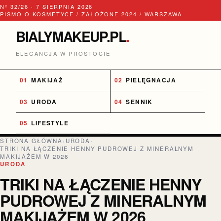
Nº 32/26 · 7 SIERPNIA 2026
PISMO O KOSMETYCE / ZAŁOŻONE 2024 / WARSZAWA
BIALYMAKEUP.PL
.
ELEGANCJA W PROSTOCIE
MAKIJAŻ
PIELĘGNACJA
URODA
SENNIK
LIFESTYLE
STRONA GŁÓWNA
›
URODA
›
TRIKI NA ŁĄCZENIE HENNY PUDROWEJ Z MINERALNYM
MAKIJAŻEM W 2026
URODA
TRIKI NA ŁĄCZENIE HENNY
PUDROWEJ Z MINERALNYM
MAKIJAŻEM W 2026