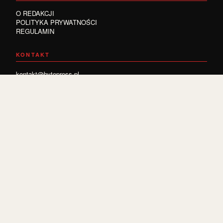
O REDAKCJI
POLITYKA PRYWATNOŚCI
REGULAMIN
KONTAKT
kontakt@bytepress.pl
KOLOFON
Nº 32/26
Wydanie 2026
Helvetica Neue
© 2026 · BIALYMAKEUP.PL
PISMO O KOSMETYCE
INTERNATIONAL STYLE
Wydawca:
Wydawnictwo BytePress
·
kontakt@bytepress.pl