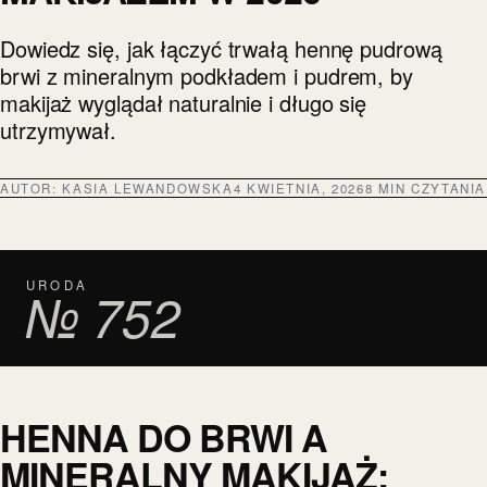
Dowiedz się, jak łączyć trwałą hennę pudrową
brwi z mineralnym podkładem i pudrem, by
makijaż wyglądał naturalnie i długo się
utrzymywał.
AUTOR:
KASIA LEWANDOWSKA
4 KWIETNIA, 2026
8 MIN CZYTANIA
URODA
№ 752
HENNA DO BRWI A
MINERALNY MAKIJAŻ: