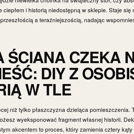
e ciepłem i historią niedostępną w sklepie. Staje s
przeszłością a teraźniejszością, nadając wspomnien
 ŚCIANA CZEKA 
EŚĆ: DIY Z OSOBI
RIĄ W TLE
ęcej niż tylko płaszczyzna dzieląca pomieszczenia. 
 możesz wyeksponować fragment własnej historii. De
tym akcentem to proces, który zamienia cztery kąt