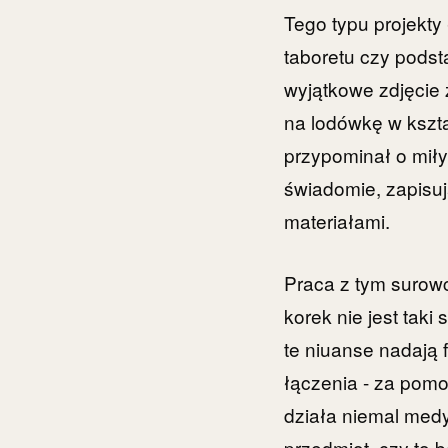
Tego typu projekty
taboretu czy podst
wyjątkowe zdjęcie 
na lodówkę w kszta
przypominał o miłym
świadomie, zapisują
materiałami.
Praca z tym surow
korek nie jest taki
te niuanse nadają 
łączenia - za pomo
działa niemal medy
przedmiot, czy to 