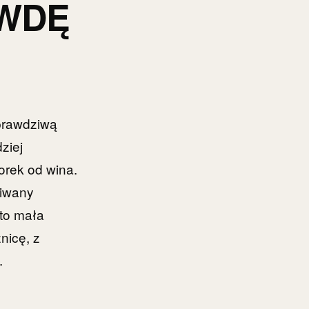
AWDĘ
prawdziwą
ziej
orek od wina.
kiwany
 to mała
nicę, z
.