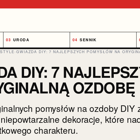
URODA
SENNIK
ESTYLE
›
GWIAZDA DIY: 7 NAJLEPSZYCH POMYSŁÓW NA ORYGI
DA DIY: 7 NAJLEP
YGINALNĄ OZDOBĘ
ginalnych pomysłów na ozdoby DIY 
 niepowtarzalne dekoracje, które n
tkowego charakteru.