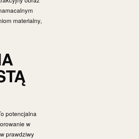
ię namacalnym
iom materialny,
NA
STĄ
To potencjalna
korowanie w
y w prawdziwy