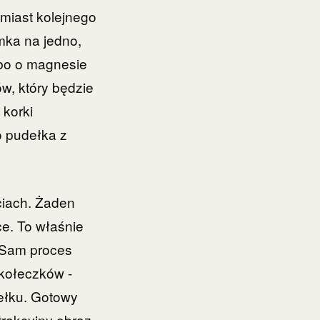
amiast kolejnego
mka na jedno,
lbo o magnesie
w, który będzie
 korki
o pudełka z
ciach. Żaden
ce. To właśnie
. Sam proces
 kołeczków -
iełku. Gotowy
trakcyjny obraz