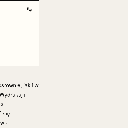
🐾
łownie, jak i w
 Wydrukuj i
 z
 się
w -