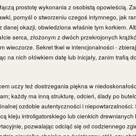
 łączą prostotę wykonania z osobistą opowieścią. Z
awki, pomyśl o stworzeniu czegoś intymnego, jak ra
z danej okazji, obwiedziona właśnie tym korkiem. A
łcie serca, złożonym z dwóch przekrojonych krążkó
 wieczorze. Sekret tkwi w intencjonalności - zbieraj
c na nich ołówkiem datę lub inicjały, zanim trafią d
cem uczy też dostrzegania piękna w niedoskonałoś
 sam; każdy ma inną strukturę, odcień, ślady po butel
finalnej ozdobie autentyczności i niepowtarzalności
cą kleju introligatorskiego lub cienkich drewnianych
tacyjnie, pozwalając odciąć się od codziennego zg
będzie niewielka choinka na świąteczny stół, czy abs