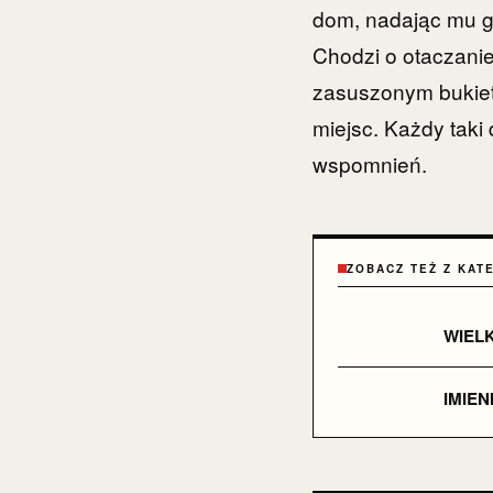
dom, nadając mu gł
Chodzi o otaczanie
zasuszonym bukie
miejsc. Każdy taki 
wspomnień.
ZOBACZ TEŻ Z KAT
WIEL
IMIEN