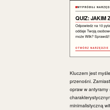
WYPRÓBUJ NARZĘD
QUIZ: JAKIM
Odpowiedz na 10 pytań 
oddaje Twoją osobowo
może Wilk? Sprawdź!
OTWÓRZ NARZĘDZIE
Kluczem jest myśle
przenośni. Zamiast
opraw w antyramy st
charakterystyczny
minimalistyczną wi