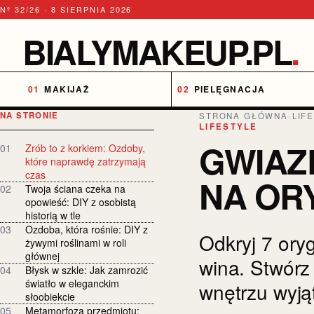
Nº 32/26 · 8 SIERPNIA 2026
BIALYMAKEUP.PL
.
MAKIJAŻ
PIELĘGNACJA
NA STRONIE
STRONA GŁÓWNA
›
LIF
LIFESTYLE
GWIAZ
01
Zrób to z korkiem: Ozdoby,
które naprawdę zatrzymają
czas
NA OR
02
Twoja ściana czeka na
opowieść: DIY z osobistą
historią w tle
03
Ozdoba, która rośnie: DIY z
Odkryj 7 ory
żywymi roślinami w roli
głównej
wina. Stwórz
04
Błysk w szkle: Jak zamrozić
światło w eleganckim
wnętrzu wyją
słoobiekcie
05
Metamorfoza przedmiotu: