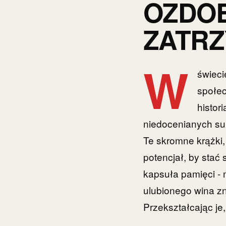
OZDOB
ZATRZ
W
świeci
społec
histor
niedocenianych sur
Te skromne krążki,
potencjał, by stać
kapsuła pamięci - 
ulubionego wina zn
Przekształcając j