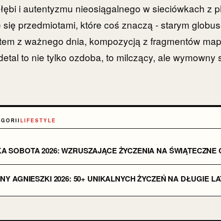
ębi i autentyzmu nieosiągalnego w sieciówkach z p
 się przedmiotami, które coś znaczą - starym globu
tem z ważnego dnia, kompozycją z fragmentów ma
detal to nie tylko ozdoba, to milczący, ale wymowny 
EGORII
LIFESTYLE
KA SOBOTA 2026: WZRUSZAJĄCE ŻYCZENIA NA ŚWIĄTECZNE 
INY AGNIESZKI 2026: 50+ UNIKALNYCH ŻYCZEŃ NA DŁUGIE L