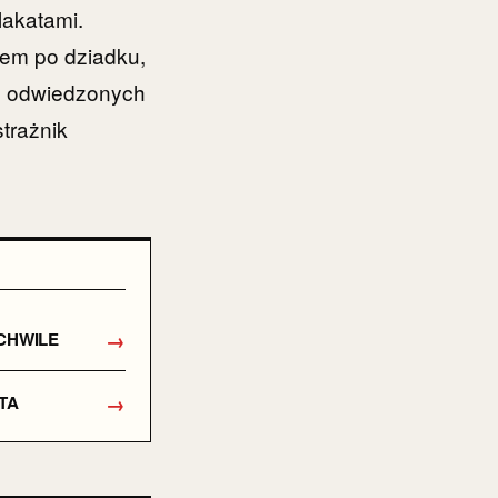
lakatami.
sem po dziadku,
p odwiedzonych
strażnik
→
CHWILE
→
ATA