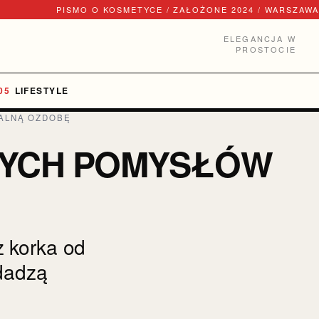
PISMO O KOSMETYCE / ZAŁOŻONE 2024 / WARSZAWA
ELEGANCJA W
PROSTOCIE
LIFESTYLE
NALNĄ OZDOBĘ
SZYCH POMYSŁÓW
z korka od
adadzą