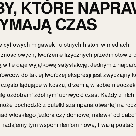
Y, KTÓRE NAPR
YMAJĄ CZAS
e cyfrowych migawek i ulotnych historii w mediach
znościowych, tworzenie fizycznych przedmiotów z 
ią w tle daje wyjątkową satysfakcję. Jednym z najbard
owców do takiej twórczej ekspresji jest zwyczajny k
 często lądujące w koszu, drzemią w sobie nieocze
 się ozdobami zdolnymi uchwycić czas. Każdy z nich
może pochodzić z butelki szampana otwartej na rocz
ad włoskiego jeziora czy domowej nalewki od babci
e, nadajemy tym wspomnieniom nową, trwałą postać.