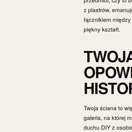
z plastrów, emanuj
łącznikiem między 
piękny kształt.
TWOJA
OPOWI
HISTO
Twoja ściana to wi
galeria, na której
duchu DIY z osobis