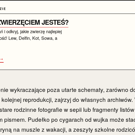
ZIE
 ZWIERZĘCIEM JESTEŚ?
i odkryj, jakie zwierzę najlepiej
ść! Lew, Delfin, Kot, Sowa, a
 →
nie wykraczające poza utarte schematy, zarówno dos
 kolejnej reprodukcji, zajrzyj do własnych archiwów.
are rodzinne fotografie w sepii lub fragmenty listów
m pismem. Pudełko po cygarach od wujka może stać
tryną na muszle z wakacji, a zeszyty szkolne rodzicó