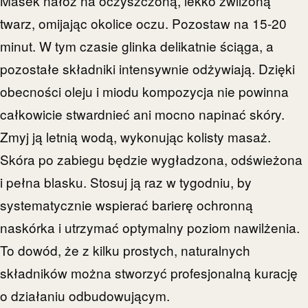
Masek nałóż na oczyszczoną, lekko zwilżoną
twarz, omijając okolice oczu. Pozostaw na 15-20
minut. W tym czasie glinka delikatnie ściąga, a
pozostałe składniki intensywnie odżywiają. Dzięki
obecności oleju i miodu kompozycja nie powinna
całkowicie stwardnieć ani mocno napinać skóry.
Zmyj ją letnią wodą, wykonując kolisty masaż.
Skóra po zabiegu będzie wygładzona, odświeżona
i pełna blasku. Stosuj ją raz w tygodniu, by
systematycznie wspierać barierę ochronną
naskórka i utrzymać optymalny poziom nawilżenia.
To dowód, że z kilku prostych, naturalnych
składników można stworzyć profesjonalną kurację
o działaniu odbudowującym.