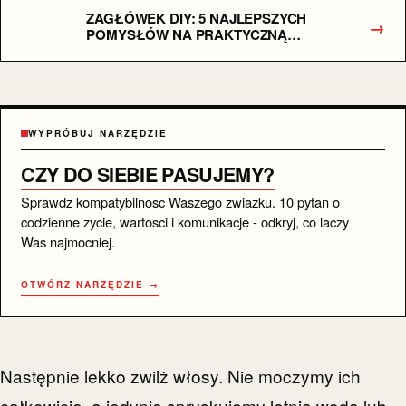
ZAGŁÓWEK DIY: 5 NAJLEPSZYCH
→
POMYSŁÓW NA PRAKTYCZNĄ
PIELĘGNACJĘ WŁOSÓW
WYPRÓBUJ NARZĘDZIE
CZY DO SIEBIE PASUJEMY?
Sprawdz kompatybilnosc Waszego zwiazku. 10 pytan o
codzienne zycie, wartosci i komunikacje - odkryj, co laczy
Was najmocniej.
OTWÓRZ NARZĘDZIE →
Następnie lekko zwilż włosy. Nie moczymy ich
całkowicie, a jedynie spryskujemy letnią wodą lub