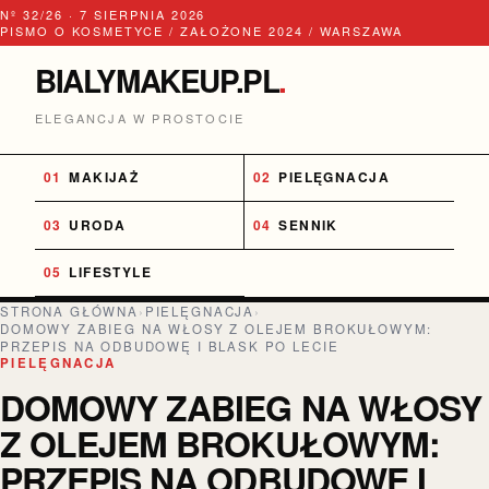
Nº 32/26 · 7 SIERPNIA 2026
PISMO O KOSMETYCE / ZAŁOŻONE 2024 / WARSZAWA
BIALYMAKEUP.PL
.
ELEGANCJA W PROSTOCIE
MAKIJAŻ
PIELĘGNACJA
URODA
SENNIK
LIFESTYLE
STRONA GŁÓWNA
›
PIELĘGNACJA
›
DOMOWY ZABIEG NA WŁOSY Z OLEJEM BROKUŁOWYM:
PRZEPIS NA ODBUDOWĘ I BLASK PO LECIE
PIELĘGNACJA
DOMOWY ZABIEG NA WŁOSY
Z OLEJEM BROKUŁOWYM:
PRZEPIS NA ODBUDOWĘ I