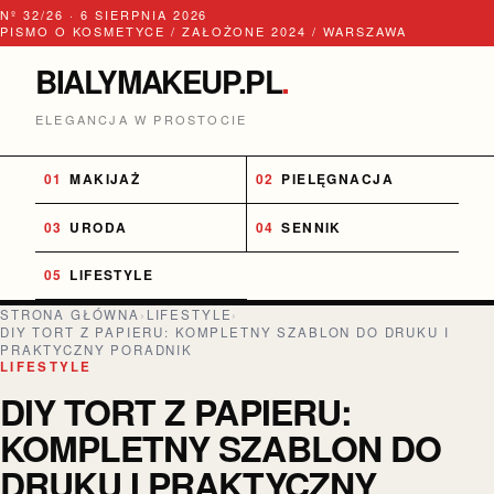
Nº 32/26 · 6 SIERPNIA 2026
PISMO O KOSMETYCE / ZAŁOŻONE 2024 / WARSZAWA
BIALYMAKEUP.PL
.
ELEGANCJA W PROSTOCIE
MAKIJAŻ
PIELĘGNACJA
URODA
SENNIK
LIFESTYLE
STRONA GŁÓWNA
›
LIFESTYLE
›
DIY TORT Z PAPIERU: KOMPLETNY SZABLON DO DRUKU I
PRAKTYCZNY PORADNIK
LIFESTYLE
DIY TORT Z PAPIERU:
KOMPLETNY SZABLON DO
DRUKU I PRAKTYCZNY