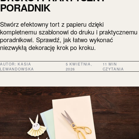
PORADNIK
Stwórz efektowny tort z papieru dzięki
kompletnemu szablonowi do druku i praktycznemu
poradnikowi. Sprawdź, jak łatwo wykonać
niezwykłą dekorację krok po kroku.
AUTOR:
KASIA
5 KWIETNIA,
11 MIN
LEWANDOWSKA
2026
CZYTANIA