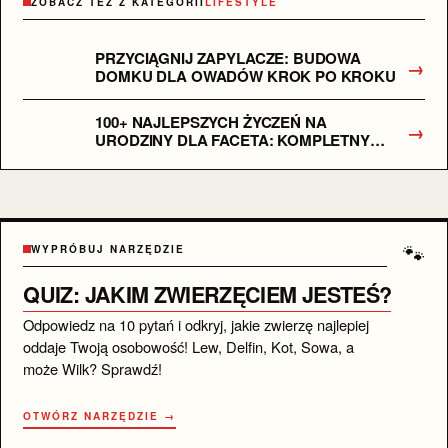
ZOBACZ TEŻ Z KATEGORII
LIFESTYLE
PRZYCIĄGNIJ ZAPYLACZE: BUDOWA
→
DOMKU DLA OWADÓW KROK PO KROKU
100+ NAJLEPSZYCH ŻYCZEŃ NA
→
URODZINY DLA FACETA: KOMPLETNY
PRZEWODNIK
🐾
WYPRÓBUJ NARZĘDZIE
QUIZ: JAKIM ZWIERZĘCIEM JESTEŚ?
Odpowiedz na 10 pytań i odkryj, jakie zwierzę najlepiej
oddaje Twoją osobowość! Lew, Delfin, Kot, Sowa, a
może Wilk? Sprawdź!
OTWÓRZ NARZĘDZIE →