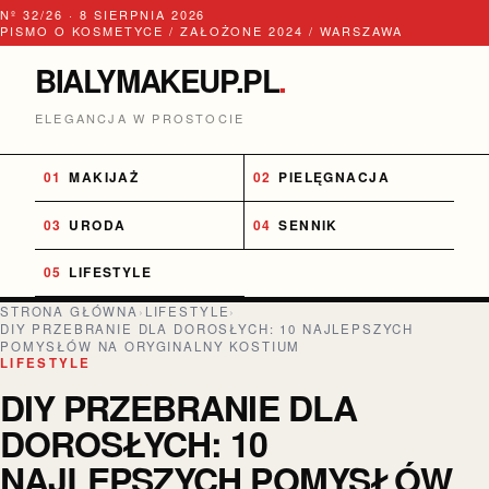
Nº 32/26 · 8 SIERPNIA 2026
PISMO O KOSMETYCE / ZAŁOŻONE 2024 / WARSZAWA
BIALYMAKEUP.PL
.
ELEGANCJA W PROSTOCIE
MAKIJAŻ
PIELĘGNACJA
URODA
SENNIK
LIFESTYLE
STRONA GŁÓWNA
›
LIFESTYLE
›
DIY PRZEBRANIE DLA DOROSŁYCH: 10 NAJLEPSZYCH
POMYSŁÓW NA ORYGINALNY KOSTIUM
LIFESTYLE
DIY PRZEBRANIE DLA
DOROSŁYCH: 10
NAJLEPSZYCH POMYSŁÓW