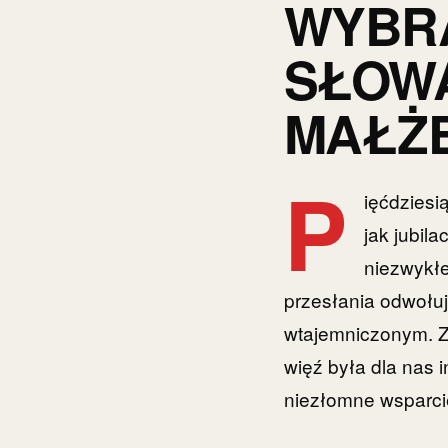
WYBRA
SŁOWA
MAŁŻ
P
ięćdziesi
jak jubil
niezwykłe
przesłania odwołuj
wtajemniczonym. Za
więź była dla nas i
niezłomne wsparcie