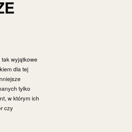
ZE
a tak wyjątkowe
kiem dla tej
enniejsze
nanych tylko
t, w którym ich
or czy