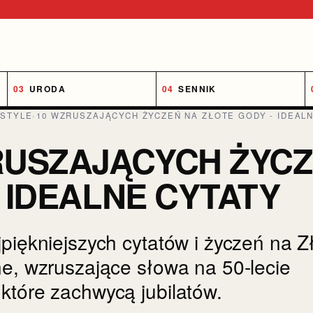
URODA
SENNIK
ESTYLE
›
10 WZRUSZAJĄCYCH ŻYCZEŃ NA ZŁOTE GODY - IDEAL
RUSZAJĄCYCH ŻYCZ
 IDEALNE CYTATY
jpiękniejszych cytatów i życzeń na Z
ne, wzruszające słowa na 50-lecie
które zachwycą jubilatów.