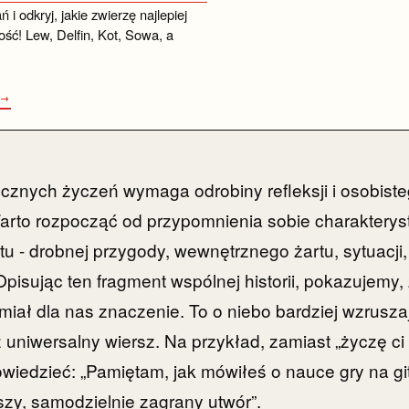
i odkryj, jakie zwierzę najlepiej
ść! Lew, Delfin, Kot, Sowa, a
 →
cznych życzeń wymaga odrobiny refleksji i osobist
rto rozpocząć od przypomnienia sobie charakterys
- drobnej przygody, wewnętrznego żartu, sytuacji, 
 Opisując ten fragment wspólnej historii, pokazujemy
miał dla nas znaczenie. To o niebo bardziej wzrusza
z uniwersalny wiersz. Na przykład, zamiast „życzę ci
wiedzieć: „Pamiętam, jak mówiłeś o nauce gry na g
wszy, samodzielnie zagrany utwór”.