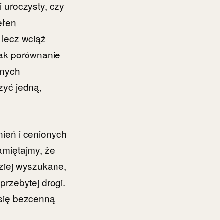
 uroczysty, czy
ełen
 lecz wciąż
ak porównanie
anych
zyć jedną,
nień i cenionych
amiętajmy, że
dziej wyszukane,
przebytej drogi.
 się bezcenną