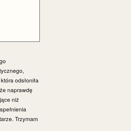
ego
tycznego,
która odsłoniła
, że naprawdę
jące niż
 spełnienia
itarze. Trzymam