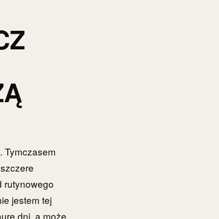
CZ
ZĄ
ł. Tymczasem
t szczere
od rutynowego
ie jestem tej
nure dni, a może