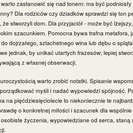
 warto zastanowić się nad tonem: ma być podniosły i
dzinny? Dla rodziców czy dziadków sprawdzi się ton p
 że stworzyli dom. Dla przyjaciół - może być lżejszy,
kim szacunkiem. Pomocna bywa trafna metafora, j
do dojrzałego, szlachetnego wina lub dębu o spląt
we jednak, by unikać utartych frazesów; lepiej stwor
ywającą z własnej obserwacji.
 uroczystością warto zrobić notatki. Spisanie wspom
porządkować myśli i nadać wypowiedzi spójność. P
wa na pięćdziesięciolecie to niekoniecznie te najbar
 prawdę o konkretnej miłości i szacunek dla wspólnie 
z osobiste życzenia, wypowiedziane od serca, staną
ji.