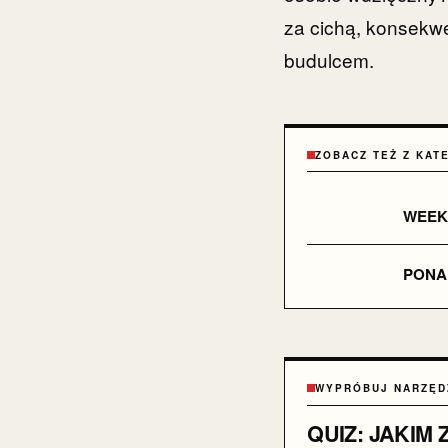
za cichą, konsekw
budulcem.
ZOBACZ TEŻ Z KAT
WEEKE
PONAD
WYPRÓBUJ NARZĘD
QUIZ: JAKIM