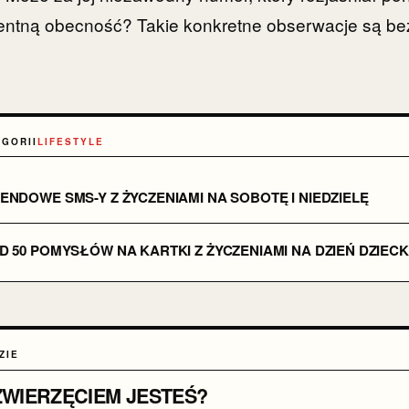
entną obecność? Takie konkretne obserwacje są b
EGORII
LIFESTYLE
NDOWE SMS-Y Z ŻYCZENIAMI NA SOBOTĘ I NIEDZIELĘ
 50 POMYSŁÓW NA KARTKI Z ŻYCZENIAMI NA DZIEŃ DZIECK
ZIE
 ZWIERZĘCIEM JESTEŚ?