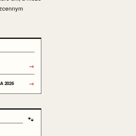
ezcennym
→
→
A 2026
🐾