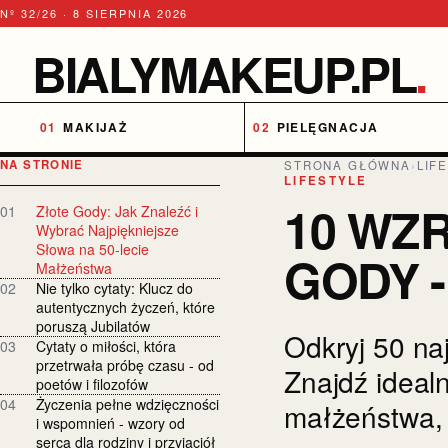
Nº 32/26 · 8 SIERPNIA 2026
BIALYMAKEUP.PL
.
MAKIJAŻ
PIELĘGNACJA
NA STRONIE
STRONA GŁÓWNA
›
LIF
LIFESTYLE
10 WZ
01
Złote Gody: Jak Znaleźć i
Wybrać Najpiękniejsze
Słowa na 50-lecie
GODY -
Małżeństwa
02
Nie tylko cytaty: Klucz do
autentycznych życzeń, które
poruszą Jubilatów
Odkryj 50 na
03
Cytaty o miłości, która
przetrwała próbę czasu - od
Znajdź ideal
poetów i filozofów
04
Życzenia pełne wdzięczności
małżeństwa, 
i wspomnień - wzory od
serca dla rodziny i przyjaciół