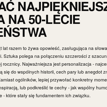
Ć NAJPIĘKNIEJS
 NA 50-LECIE
EŃSTWA
ąt lat razem to żywa opowieść, zasługująca na słow
aci. Sztuka polega na połączeniu szczerości z szacun
j rocznicy. Najważniejsza jest personalizacja - najc
ą się do wspólnych historii, cech pary lub anegdot z
miast ogólników, lepiej przywołać konkretny momen
nspiracją, lub podkreślić te cechy - jak wspólny hum
 - które stały się fundamentem ich związku.