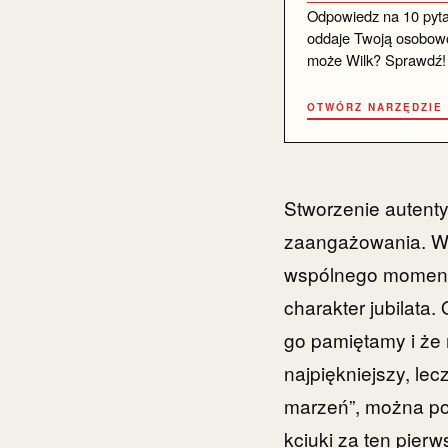
Odpowiedz na 10 pytań 
oddaje Twoją osobowo
może Wilk? Sprawdź!
OTWÓRZ NARZĘDZIE
Stworzenie autenty
zaangażowania. Wa
wspólnego momentu 
charakter jubilata.
go pamiętamy i że 
najpiękniejszy, lec
marzeń”, można po
kciuki za ten pier