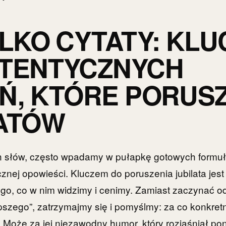
YLKO CYTATY: KLU
UTENTYCZNYCH
Ń, KTÓRE PORUS
ATÓW
h słów, często wpadamy w pułapkę gotowych formu
cznej opowieści. Kluczem do poruszenia jubilata jes
ego, co w nim widzimy i cenimy. Zamiast zaczynać 
pszego”, zatrzymajmy się i pomyślmy: za co konkretn
Może za jej niezawodny humor, który rozjaśniał po