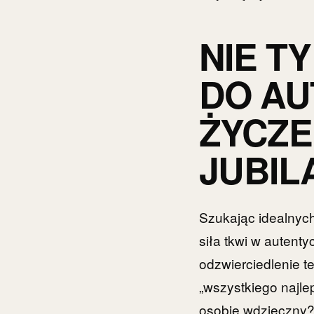
NIE T
DO A
ŻYCZE
JUBIL
Szukając idealnyc
siła tkwi w autenty
odzwierciedlenie t
„wszystkiego najle
osobie wdzięczny? 