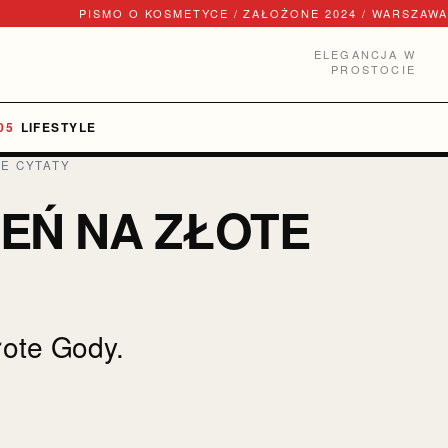
PISMO O KOSMETYCE / ZAŁOŻONE 2024 / WARSZAWA
ELEGANCJA W
PROSTOCIE
LIFESTYLE
NE CYTATY
EŃ NA ZŁOTE
łote Gody.