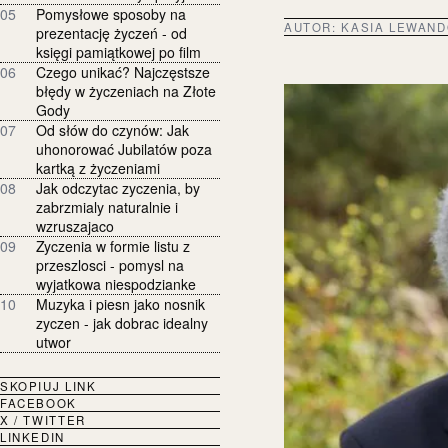
05
Pomysłowe sposoby na
AUTOR:
KASIA LEWAN
prezentację życzeń - od
księgi pamiątkowej po film
06
Czego unikać? Najczęstsze
błędy w życzeniach na Złote
Gody
07
Od słów do czynów: Jak
uhonorować Jubilatów poza
kartką z życzeniami
08
Jak odczytac zyczenia, by
zabrzmialy naturalnie i
wzruszajaco
09
Zyczenia w formie listu z
przeszlosci - pomysl na
wyjatkowa niespodzianke
10
Muzyka i piesn jako nosnik
zyczen - jak dobrac idealny
utwor
SKOPIUJ LINK
FACEBOOK
X / TWITTER
LINKEDIN