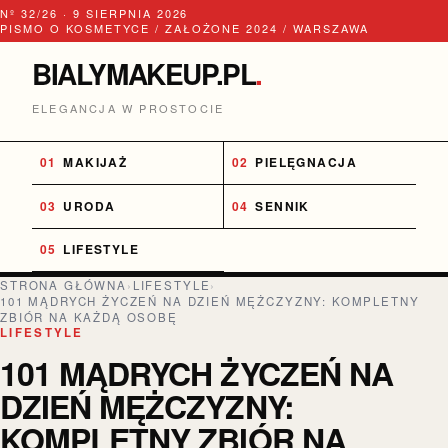
Nº 32/26 · 9 SIERPNIA 2026
PISMO O KOSMETYCE / ZAŁOŻONE 2024 / WARSZAWA
BIALYMAKEUP.PL
.
ELEGANCJA W PROSTOCIE
MAKIJAŻ
PIELĘGNACJA
URODA
SENNIK
LIFESTYLE
STRONA GŁÓWNA
›
LIFESTYLE
›
101 MĄDRYCH ŻYCZEŃ NA DZIEŃ MĘŻCZYZNY: KOMPLETNY
ZBIÓR NA KAŻDĄ OSOBĘ
LIFESTYLE
101 MĄDRYCH ŻYCZEŃ NA
DZIEŃ MĘŻCZYZNY:
KOMPLETNY ZBIÓR NA