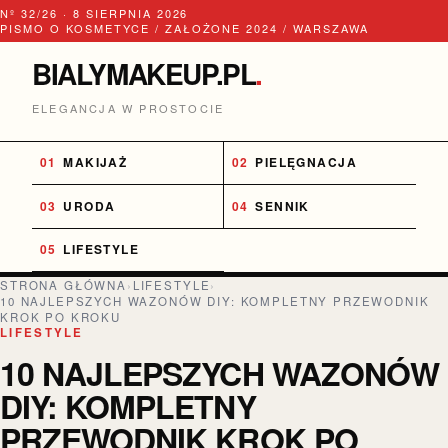
Nº 32/26 · 8 SIERPNIA 2026
PISMO O KOSMETYCE / ZAŁOŻONE 2024 / WARSZAWA
BIALYMAKEUP.PL
.
ELEGANCJA W PROSTOCIE
MAKIJAŻ
PIELĘGNACJA
URODA
SENNIK
LIFESTYLE
STRONA GŁÓWNA
›
LIFESTYLE
›
10 NAJLEPSZYCH WAZONÓW DIY: KOMPLETNY PRZEWODNIK
KROK PO KROKU
LIFESTYLE
10 NAJLEPSZYCH WAZONÓW
DIY: KOMPLETNY
PRZEWODNIK KROK PO