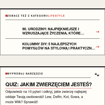
ZOBACZ TEŻ Z KATEGORII
LIFESTYLE
90. URODZINY: NAJPIĘKNIEJSZE I
→
WZRUSZAJĄCE ŻYCZENIA, KTÓRE
POBUDZĄ DO ŁEZ
KOLUMNY DIY: 5 NAJLEPSZYCH
→
POMYSŁÓW NA STYLOWĄ I PRAKTYCZNĄ
OZDOBĘ
🐾
WYPRÓBUJ NARZĘDZIE
QUIZ: JAKIM ZWIERZĘCIEM JESTEŚ?
Odpowiedz na 10 pytań i odkryj, jakie zwierzę najlepiej
oddaje Twoją osobowość! Lew, Delfin, Kot, Sowa, a
może Wilk? Sprawdź!