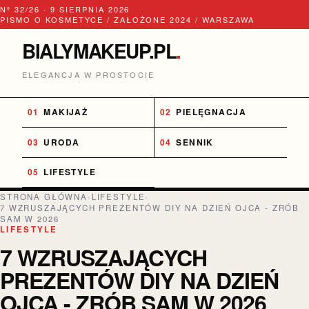
Nº 32/26 · 9 SIERPNIA 2026
PISMO O KOSMETYCE / ZAŁOŻONE 2024 / WARSZAWA
BIALYMAKEUP.PL
.
ELEGANCJA W PROSTOCIE
MAKIJAŻ
PIELĘGNACJA
URODA
SENNIK
LIFESTYLE
STRONA GŁÓWNA
›
LIFESTYLE
›
7 WZRUSZAJĄCYCH PREZENTÓW DIY NA DZIEŃ OJCA - ZRÓB
SAM W 2026
LIFESTYLE
7 WZRUSZAJĄCYCH
PREZENTÓW DIY NA DZIEŃ
OJCA - ZRÓB SAM W 2026