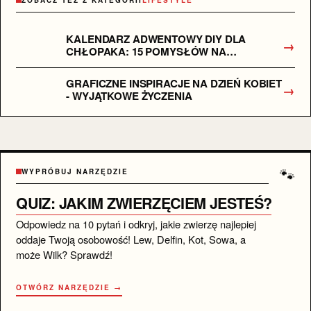
ZOBACZ TEŻ Z KATEGORII
LIFESTYLE
KALENDARZ ADWENTOWY DIY DLA
→
CHŁOPAKA: 15 POMYSŁÓW NA
WYJĄTKOWY PREZENT
GRAFICZNE INSPIRACJE NA DZIEŃ KOBIET
→
- WYJĄTKOWE ŻYCZENIA
🐾
WYPRÓBUJ NARZĘDZIE
QUIZ: JAKIM ZWIERZĘCIEM JESTEŚ?
Odpowiedz na 10 pytań i odkryj, jakie zwierzę najlepiej
oddaje Twoją osobowość! Lew, Delfin, Kot, Sowa, a
może Wilk? Sprawdź!
OTWÓRZ NARZĘDZIE →