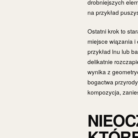
drobniejszych elem
na przykład puszyst
Ostatni krok to st
miejsce wiązania i 
przykład lnu lub 
delikatnie rozczapi
wynika z geometryc
bogactwa przyrody
kompozycja, zanies
NIEOC
KTÓRE