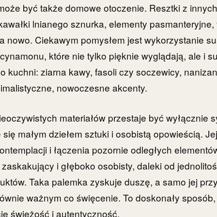
 może być także domowe otoczenie. Resztki z innych
 kawałki lnianego sznurka, elementy pasmanteryjne, f
na nowo. Ciekawym pomysłem jest wykorzystanie s
cynamonu, które nie tylko pięknie wyglądają, ale i s
o kuchni: ziarna kawy, fasoli czy soczewicy, nanizan
nimalistyczne, nowoczesne akcenty.
nieoczywistych materiałów przestaje być wyłącznie
 się małym dziełem sztuki i osobistą opowieścią. Jej
kontemplacji i łączenia pozornie odległych elementó
zaskakujący i głęboko osobisty, daleki od jednolitoś
uktów. Taka palemka zyskuje duszę, a samo jej prz
 równie ważnym co święcenie. To doskonały sposób,
ję świeżość i autentyczność.