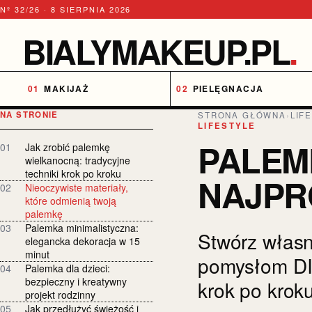
Nº 32/26 · 8 SIERPNIA 2026
BIALYMAKEUP.PL
.
MAKIJAŻ
PIELĘGNACJA
NA STRONIE
STRONA GŁÓWNA
›
LIF
LIFESTYLE
PALEMK
01
Jak zrobić palemkę
wielkanocną: tradycyjne
techniki krok po kroku
NAJPR
02
Nieoczywiste materiały,
które odmienią twoją
palemkę
03
Palemka minimalistyczna:
Stwórz własn
elegancka dekoracja w 15
minut
pomysłom DIY
04
Palemka dla dzieci:
bezpieczny i kreatywny
krok po krok
projekt rodzinny
05
Jak przedłużyć świeżość i