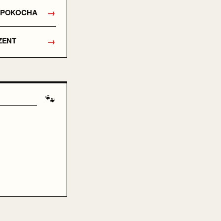
→
E POKOCHA
→
ZENT
🐾