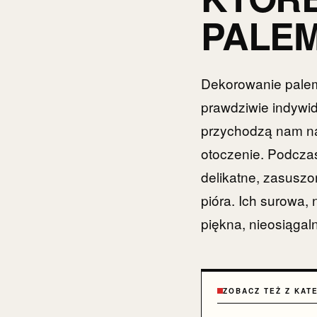
PALE
Dekorowanie palemk
prawdziwie indywid
przychodzą nam na
otoczenie. Podcza
delikatne, zasuszo
pióra. Ich surowa,
piękna, nieosiągal
ZOBACZ TEŻ Z KAT