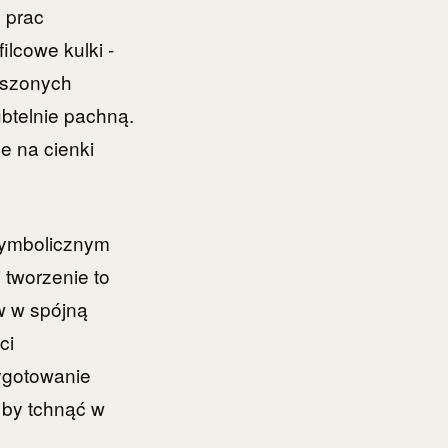
 prac
ilcowe kulki -
uszonych
ubtelnie pachną.
e na cienki
 symbolicznym
 tworzenie to
w w spójną
ci
ygotowanie
 by tchnąć w