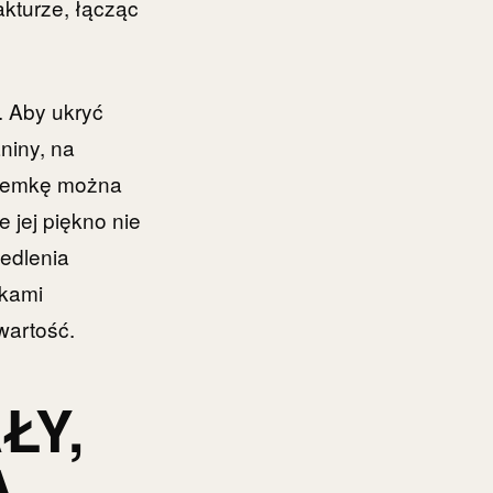
akturze, łącząc
. Aby ukryć
aniny, na
alemkę można
e jej piękno nie
iedlenia
ękami
wartość.
ŁY,
Ą