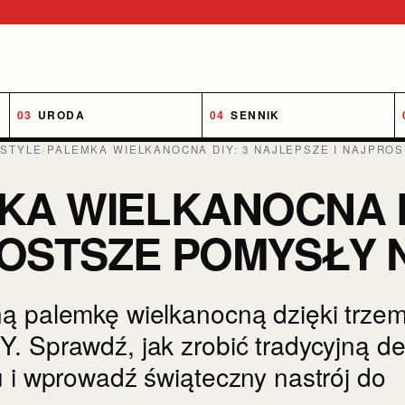
URODA
SENNIK
ESTYLE
›
PALEMKA WIELKANOCNA DIY: 3 NAJLEPSZE I NAJPRO
A WIELKANOCNA DI
OSTSZE POMYSŁY N
ą palemkę wielkanocną dzięki trze
. Sprawdź, jak zrobić tradycyjną de
u i wprowadź świąteczny nastrój do