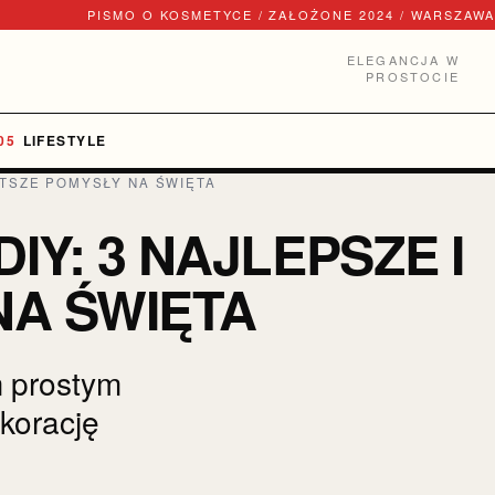
PISMO O KOSMETYCE / ZAŁOŻONE 2024 / WARSZAWA
ELEGANCJA W
PROSTOCIE
LIFESTYLE
STSZE POMYSŁY NA ŚWIĘTA
Y: 3 NAJLEPSZE I
A ŚWIĘTA
m prostym
korację