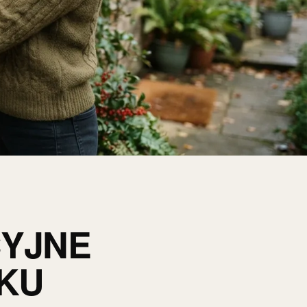
CYJNE
OKU