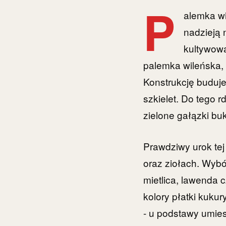
P
alemka wi
nadzieją 
kultywowa
palemka wileńska,
Konstrukcję buduje 
szkielet. Do tego r
zielone gałązki bu
Prawdziwy urok te
oraz ziołach. Wybó
mietlica, lawenda 
kolory płatki kuku
- u podstawy umies