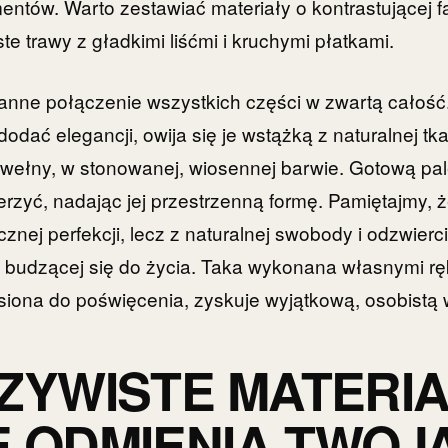
entów. Warto zestawiać materiały o kontrastującej f
e trawy z gładkimi liśćmi i kruchymi płatkami.
aranne połączenie wszystkich części w zwartą całość
dodać elegancji, owija się je wstążką z naturalnej tk
bawełny, w stonowanej, wiosennej barwie. Gotową p
erzyć, nadając jej przestrzenną formę. Pamiętajmy, ż
znej perfekcji, lecz z naturalnej swobody i odzwierc
 budzącej się do życia. Taka wykonana własnymi r
iona do poświęcenia, zyskuje wyjątkową, osobistą 
ZYWISTE MATERIA
 ODMIENIĄ TWOJ