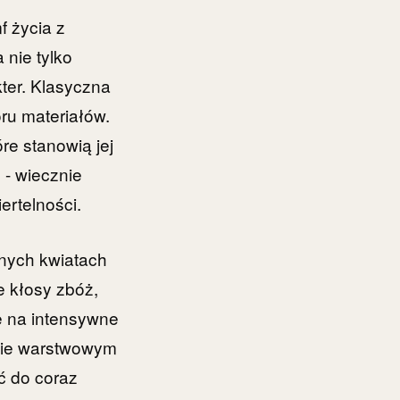
f życia z
nie tylko
ter. Klasyczna
ru materiałów.
re stanowią jej
 - wiecznie
ertelności.
onych kwiatach
e kłosy zbóż,
ne na intensywne
dzie warstwowym
ć do coraz