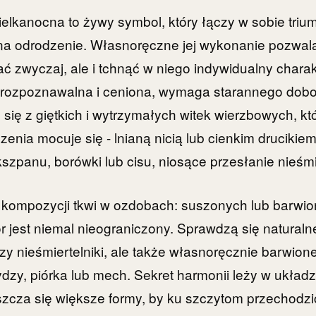
elkanocna to żywy symbol, który łączy w sobie trium
na odrodzenie. Własnoręczne jej wykonanie pozwala 
ć zwyczaj, ale i tchnąć w niego indywidualny charak
 rozpoznawalna i ceniona, wymaga starannego dobo
się z giętkich i wytrzymałych witek wierzbowych, któ
dzenia mocuje się - lnianą nicią lub cienkim drucikiem
kszpanu, borówki lub cisu, niosące przesłanie nieśmi
j kompozycji tkwi w ozdobach: suszonych lub barwi
r jest niemal nieograniczony. Sprawdzą się naturaln
czy nieśmiertelniki, ale także własnoręcznie barwio
rydzy, piórka lub mech. Sekret harmonii leży w ukła
zcza się większe formy, by ku szczytom przechodzi