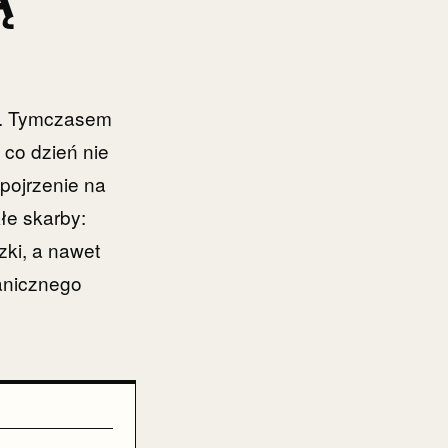
mi. Tymczasem
 co dzień nie
pojrzenie na
łe skarby:
zki, a nawet
ganicznego