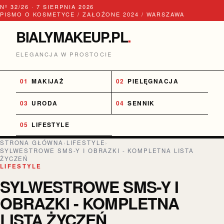
Nº 32/26 · 7 SIERPNIA 2026
PISMO O KOSMETYCE / ZAŁOŻONE 2024 / WARSZAWA
BIALYMAKEUP.PL
.
ELEGANCJA W PROSTOCIE
MAKIJAŻ
PIELĘGNACJA
URODA
SENNIK
LIFESTYLE
STRONA GŁÓWNA
›
LIFESTYLE
›
SYLWESTROWE SMS-Y I OBRAZKI - KOMPLETNA LISTA
ŻYCZEŃ
LIFESTYLE
SYLWESTROWE SMS-Y I
OBRAZKI - KOMPLETNA
LISTA ŻYCZEŃ