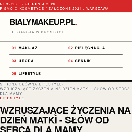
Nº 32/26 · 7 SIERPNIA 2026
PISMO O KOSMETYCE / ZAŁOŻONE 2024 / WARSZAWA
BIALYMAKEUP.PL
.
ELEGANCJA W PROSTOCIE
MAKIJAŻ
PIELĘGNACJA
URODA
SENNIK
LIFESTYLE
STRONA GŁÓWNA
›
LIFESTYLE
›
WZRUSZAJĄCE ŻYCZENIA NA DZIEŃ MATKI - SŁÓW OD SERCA
DLA MAMY
LIFESTYLE
WZRUSZAJĄCE ŻYCZENIA NA
DZIEŃ MATKI - SŁÓW OD
SERCA DLA MAMY