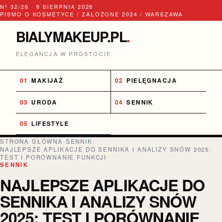
Nº 32/26 · 9 SIERPNIA 2026
PISMO O KOSMETYCE / ZAŁOŻONE 2024 / WARSZAWA
BIALYMAKEUP.PL
.
ELEGANCJA W PROSTOCIE
MAKIJAŻ
PIELĘGNACJA
URODA
SENNIK
LIFESTYLE
STRONA GŁÓWNA
›
SENNIK
›
NAJLEPSZE APLIKACJE DO SENNIKA I ANALIZY SNÓW 2025:
TEST I PORÓWNANIE FUNKCJI
SENNIK
NAJLEPSZE APLIKACJE DO
SENNIKA I ANALIZY SNÓW
2025: TEST I PORÓWNANIE