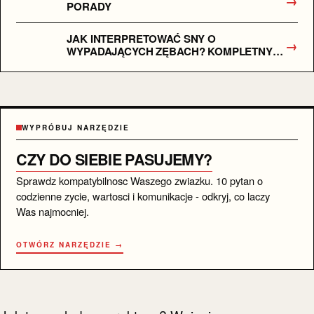
→
PORADY
JAK INTERPRETOWAĆ SNY O
→
WYPADAJĄCYCH ZĘBACH? KOMPLETNY
PRZEWODNIK PO SYMBOLICE I
EMOCJACH
WYPRÓBUJ NARZĘDZIE
CZY DO SIEBIE PASUJEMY?
Sprawdz kompatybilnosc Waszego zwiazku. 10 pytan o
codzienne zycie, wartosci i komunikacje - odkryj, co laczy
Was najmocniej.
OTWÓRZ NARZĘDZIE →