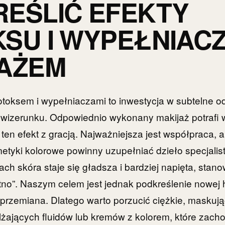
EŚLIĆ EFEKTY
SU I WYPEŁNIAC
AŻEM
botoksem i wypełniaczami to inwestycja w subtelne 
wizerunku. Odpowiednio wykonany makijaż potrafi 
ten efekt z gracją. Najważniejsza jest współpraca, a
etyki kolorowe powinny uzupełniać dzieło specjalisty
ach skóra staje się gładsza i bardziej napięta, stano
no”. Naszym celem jest jednak podkreślenie nowej 
a przemiana. Dlatego warto porzucić ciężkie, maskuj
ilżających fluidów lub kremów z kolorem, które zac