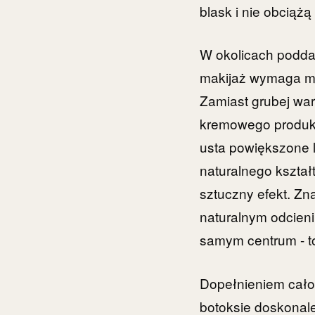
blask i nie obciążą 
W okolicach poddan
makijaż wymaga mn
Zamiast grubej war
kremowego produktu
usta powiększone 
naturalnego kształ
sztuczny efekt. Zn
naturalnym odcieni
samym centrum - to
Dopełnieniem całoś
botoksie doskonal