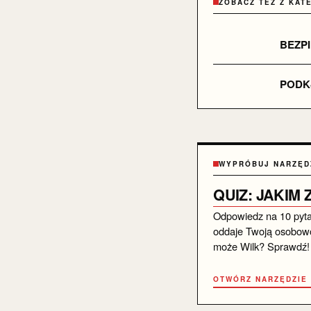
ZOBACZ TEŻ Z KAT
BEZPI
PODK
WYPRÓBUJ NARZĘD
QUIZ: JAKIM
Odpowiedz na 10 pytań 
oddaje Twoją osobowo
może Wilk? Sprawdź!
OTWÓRZ NARZĘDZIE