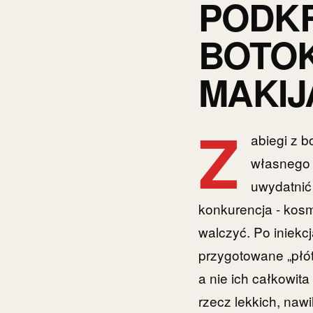
PODKR
BOTOK
MAKIJ
Z
abiegi z 
własnego 
uwydatnić 
konkurencja - kosm
walczyć. Po iniekcj
przygotowane „płót
a nie ich całkowit
rzecz lekkich, naw