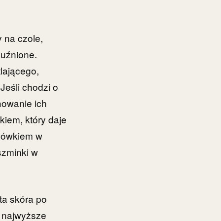
 na czole,
luźnione.
tlającego,
Jeśli chodzi o
howanie ich
kiem, który daje
ołówkiem w
szminki w
ta skóra po
a najwyższe