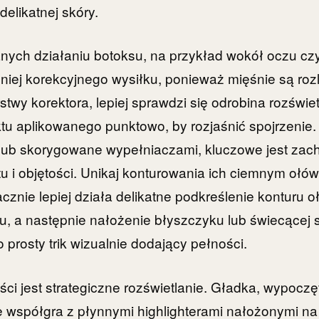
delikatnej skóry.
ych działaniu botoksu, na przykład wokół oczu czy
iej korekcyjnego wysiłku, ponieważ mięśnie są roz
stwy korektora, lepiej sprawdzi się odrobina rozświe
 aplikowanego punktowo, by rozjaśnić spojrzenie. 
lub skorygowane wypełniaczami, kluczowe jest zac
tu i objętości. Unikaj konturowania ich ciemnym ołów
acznie lepiej działa delikatne podkreślenie konturu 
u, a następnie nałożenie błyszczyku lub świecącej 
 prosty trik wizualnie dodający pełności.
ci jest strategiczne rozświetlanie. Gładka, wypoczę
e współgra z płynnymi highlighterami nałożonymi n