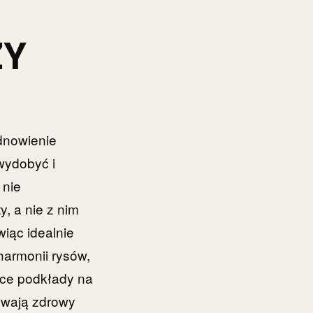
ZY
odnowienie
wydobyć i
 nie
, a nie z nim
wiąc idealnie
harmonii rysów,
ące podkłady na
howają zdrowy