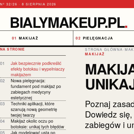
Nº 32/26 · 8 SIERPNIA 2026
BIALYMAKEUP.PL
.
MAKIJAŻ
PIELĘGNACJA
NA STRONIE
STRONA GŁÓWNA
›
MAK
MAKIJAŻ
MAKIJA
01
Jak bezpiecznie podkreślić
efekty botoksu i wypełniaczy
makijażem
UNIKA
02
Nowa pielęgnacja:
fundament pod makijaż po
zabiegach medycyny
estetycznej
Poznaj zasad
03
Techniki aplikacji, które
szanują nową geometrię
Dowiedz się, 
twojej twarzy
04
Makijaż okolic oczu po
zabiegów i u
botoksie: unikaj tych błędów
05
Jak modelować usta po