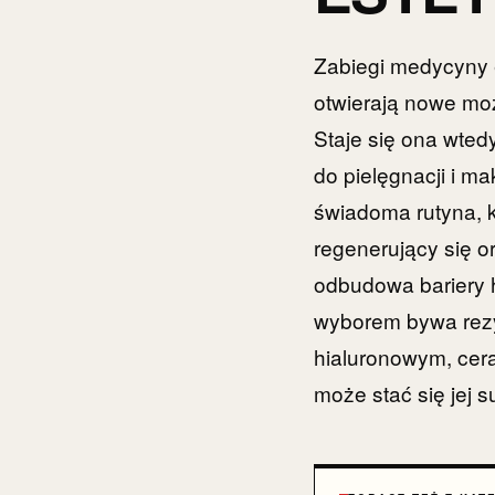
Zabiegi medycyny e
otwierają nowe moż
Staje się ona wted
do pielęgnacji i m
świadoma rutyna, kt
regenerujący się o
odbudowa bariery 
wyborem bywa rez
hialuronowym, cer
może stać się jej 