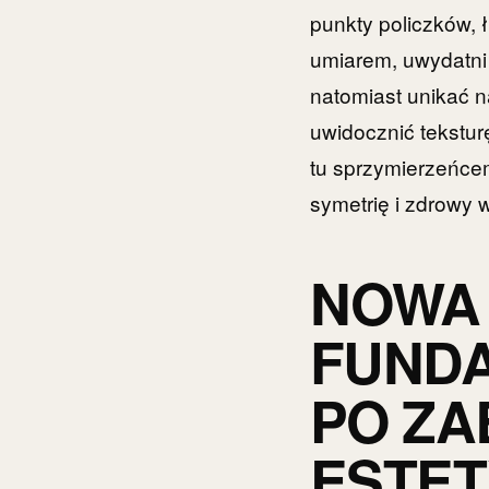
punkty policzków, 
umiarem, uwydatni 
natomiast unikać n
uwidocznić teksturę
tu sprzymierzeńcem
symetrię i zdrowy 
NOWA 
FUNDA
PO ZA
ESTET