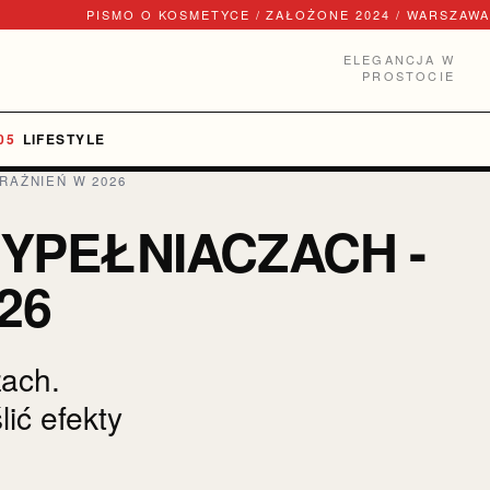
PISMO O KOSMETYCE / ZAŁOŻONE 2024 / WARSZAWA
ELEGANCJA W
PROSTOCIE
LIFESTYLE
RAŻNIEŃ W 2026
WYPEŁNIACZACH -
26
zach.
ić efekty