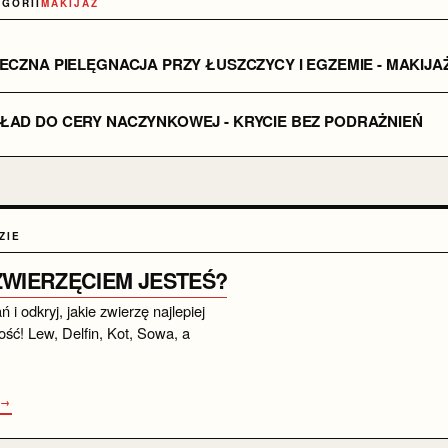
EGORII
MAKIJAŻ
ECZNA PIELĘGNACJA PRZY ŁUSZCZYCY I EGZEMIE - MAKIJAŻ
ŁAD DO CERY NACZYNKOWEJ - KRYCIE BEZ PODRAŻNIEŃ
ZIE
 ZWIERZĘCIEM JESTEŚ?
i odkryj, jakie zwierzę najlepiej
ść! Lew, Delfin, Kot, Sowa, a
 →