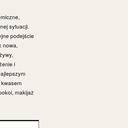
emiczne,
ej sytuacji.
yjne podejście
c nowa,
 żywy,
enie i
najlepszym
z kwasem
okoi, makijaż