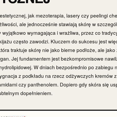
stetycznej, jak mezoterapia, lasery czy peelingi ch
liwości, ale jednocześnie stawiają skórę w szczególn
y wyjątkowo wymagająca i wrażliwa, przez co tradyc
akijażu często zawodzi. Kluczem do sukcesu jest wię
óra traktuje skórę nie jako bierne podłoże, ale jako
rgan. Jej fundamentem jest bezkompromisowe nawilż
hydrolipidowej. W dniach bezpośrednio po zabiegu 
ygnacja z podkładu na rzecz odżywczych kremów 
amidami czy panthenolem. Dopiero gdy skóra się usp
subtelnym dopełnieniem.