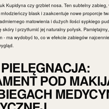
łuk Kupidyna czy grzbiet nosa. Ten subtelny zabieg
młodzieńczy blask i zaakcentuje nowe proporcje tw
admiernego matowienia i dużych ilości sypkiego pud
 skóry i przytłumić jej naturalny połysk. Pamiętajmy,
 - ma wydobyć to, co w efekcie zabiegów najcennie
wygląd.
PIELĘGNACJA:
MENT POD MAKIJ
BIEGACH MEDYCY
YCZNEJ