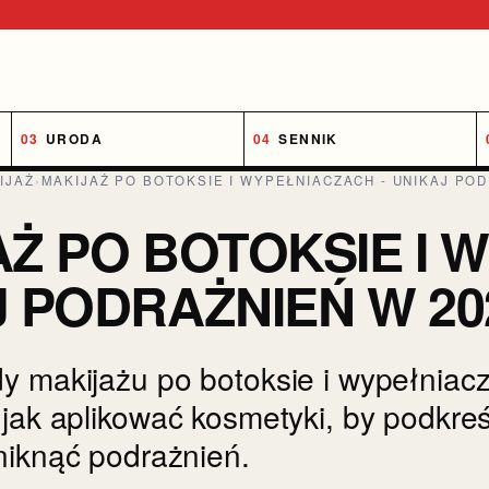
URODA
SENNIK
IJAŻ
›
MAKIJAŻ PO BOTOKSIE I WYPEŁNIACZACH - UNIKAJ POD
Ż PO BOTOKSIE I 
J PODRAŻNIEŃ W 20
y makijażu po botoksie i wypełniac
jak aplikować kosmetyki, by podkreśl
niknąć podrażnień.