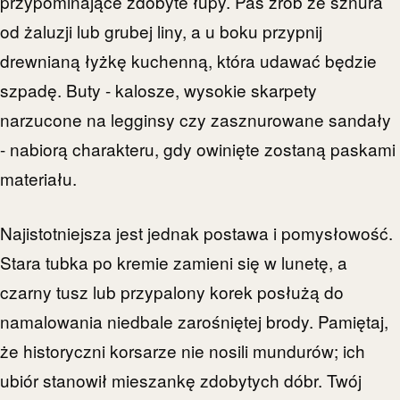
przypominające zdobyte łupy. Pas zrób ze sznura
od żaluzji lub grubej liny, a u boku przypnij
drewnianą łyżkę kuchenną, która udawać będzie
szpadę. Buty - kalosze, wysokie skarpety
narzucone na legginsy czy zasznurowane sandały
- nabiorą charakteru, gdy owinięte zostaną paskami
materiału.
Najistotniejsza jest jednak postawa i pomysłowość.
Stara tubka po kremie zamieni się w lunetę, a
czarny tusz lub przypalony korek posłużą do
namalowania niedbale zarośniętej brody. Pamiętaj,
że historyczni korsarze nie nosili mundurów; ich
ubiór stanowił mieszankę zdobytych dóbr. Twój