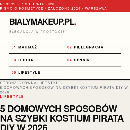
Nº 32/26 · 7 SIERPNIA 2026
PISMO O KOSMETYCE / ZAŁOŻONE 2024 / WARSZAWA
BIALYMAKEUP.PL
.
ELEGANCJA W PROSTOCIE
MAKIJAŻ
PIELĘGNACJA
URODA
SENNIK
LIFESTYLE
STRONA GŁÓWNA
›
LIFESTYLE
›
5 DOMOWYCH SPOSOBÓW NA SZYBKI KOSTIUM PIRATA DIY W
2026
LIFESTYLE
5 DOMOWYCH SPOSOBÓW
NA SZYBKI KOSTIUM PIRATA
DIY W 2026