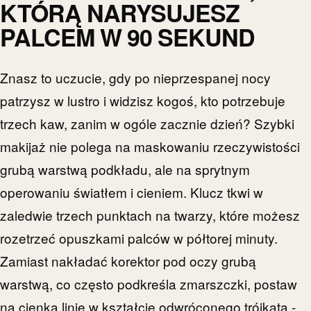
KTÓRĄ NARYSUJESZ
PALCEM W 90 SEKUND
Znasz to uczucie, gdy po nieprzespanej nocy
patrzysz w lustro i widzisz kogoś, kto potrzebuje
trzech kaw, zanim w ogóle zacznie dzień? Szybki
makijaż nie polega na maskowaniu rzeczywistości
grubą warstwą podkładu, ale na sprytnym
operowaniu światłem i cieniem. Klucz tkwi w
zaledwie trzech punktach na twarzy, które możesz
rozetrzeć opuszkami palców w półtorej minuty.
Zamiast nakładać korektor pod oczy grubą
warstwą, co często podkreśla zmarszczki, postaw
na cienką linię w kształcie odwróconego trójkąta -