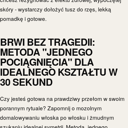
skóry - wystarczy dołożyć tusz do rzęs, lekką
pomadkę i gotowe.
BRWI BEZ TRAGEDII:
METODA "JEDNEGO
POCIĄGNIĘCIA" DLA
IDEALNEGO KSZTAŁTU W
30 SEKUND
Czy jesteś gotowa na prawdziwy przełom w swoim
porannym rytuale? Zapomnij o mozolnym
domalowywaniu włoska po włosku i żmudnym
szukaniu idealnej symetrii. Metoda „jednego