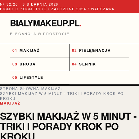
Nº 32/26 · 8 SIERPNIA 2026
PISMO O KOSMETYCE / ZAŁOŻONE 2024 / WARSZAWA
BIALYMAKEUP.PL
.
ELEGANCJA W PROSTOCIE
MAKIJAŻ
PIELĘGNACJA
URODA
SENNIK
LIFESTYLE
STRONA GŁÓWNA
›
MAKIJAŻ
›
SZYBKI MAKIJAŻ W 5 MINUT - TRIKI I PORADY KROK PO
KROKU
MAKIJAŻ
SZYBKI MAKIJAŻ W 5 MINUT -
TRIKI I PORADY KROK PO
KROKU